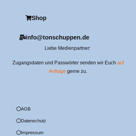
e
Shop
info@tonschuppen.de
Liebe Medienpartner:
Zugangsdaten und Passwörter senden wir Euch
auf
Anfrage
gerne zu.
AGB
Datenschutz
Impressum